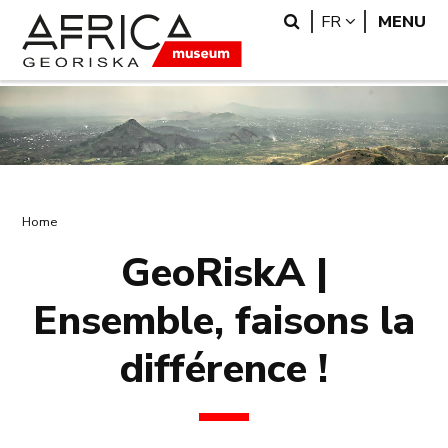
Skip
Skip
Search
LANGUAGE
FR
MENU
to
to
main
search
content
Breadcrumb
Home
GeoRiskA |
Ensemble, faisons la
différence !