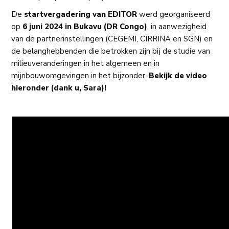
De
startvergadering van EDITOR
werd georganiseerd
op
6 juni 2024 in Bukavu (DR Congo)
, in aanwezigheid
van de partnerinstellingen (CEGEMI, CIRRINA en SGN) en
de belanghebbenden die betrokken zijn bij de studie van
milieuveranderingen in het algemeen en in
mijnbouwomgevingen in het bijzonder.
Bekijk de video
hieronder (dank u, Sara)!