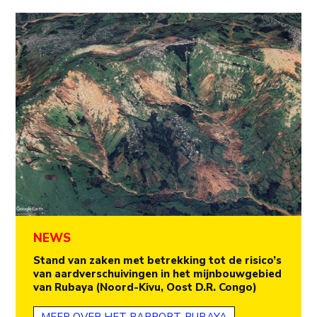
NEWS
Stand van zaken met betrekking tot de risico’s
van aardverschuivingen in het mijnbouwgebied
van Rubaya (Noord-Kivu, Oost D.R. Congo)
MEER OVER HET RAPPORT-RUBAYA