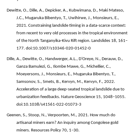
Dewitte, O., Dille, A., Depicker, A., Kubwimana, D., Maki Mateso,
J.C., Mugaruka Bibentyo, T., Uwihirwe, J., Monsieurs, E.,
2021. Constraining landslide timing in a data-scarce context:
from recent to very old processes in the tropical environment
of the North Tanganyika-Kivu Rift region. Landslides 18, 161–
177. doi:10.1007/s10346-020-01452-0
Dille, A., Dewitte, O., Handwerger, A.L., D’Oreye, N., Derauw, D.,
Ganza Bamulezi, G., Ilombe Mawe, G., Michellier, C.,
Moeyersons, J., Monsieurs, E., Mugaruka Bibentyo, T.,
Samsonov, S., Smets, B., Kervyn, M., Kervyn, F., 2022.
Acceleration of a large deep-seated tropical landslide due to
urbanization feedbacks. Nature Geoscience 15, 1048–1055.
doi:10.1038/s41561-022-01073-3
Geenen, S., Stoop, N., Verpoorten, M., 2021.
How much do
artisanal miners earn? An inquiry among Congolese gold
miners. Resources Policy 70, 1–30.