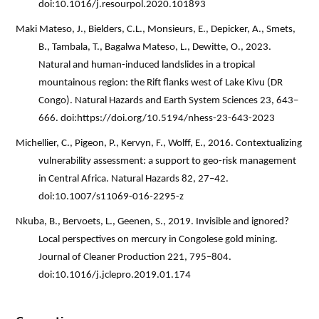
doi:10.1016/j.resourpol.2020.101893
Maki Mateso, J., Bielders, C.L., Monsieurs, E., Depicker, A., Smets,
B., Tambala, T., Bagalwa Mateso, L., Dewitte, O., 2023.
Natural and human-induced landslides in a tropical
mountainous region: the Rift flanks west of Lake Kivu (DR
Congo). Natural Hazards and Earth System Sciences 23, 643–
666. doi:https://doi.org/10.5194/nhess-23-643-2023
Michellier, C., Pigeon, P., Kervyn, F., Wolff, E., 2016. Contextualizing
vulnerability assessment: a support to geo-risk management
in Central Africa. Natural Hazards 82, 27–42.
doi:10.1007/s11069-016-2295-z
Nkuba, B., Bervoets, L., Geenen, S., 2019.
Invisible and ignored?
Local perspectives on mercury in Congolese gold mining.
Journal of Cleaner Production 221, 795–804.
doi:10.1016/j.jclepro.2019.01.174