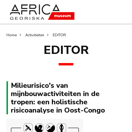
Overslaan
Skip
en
to
naar
search
de
inhoud
Kruimelpad
Home
Activiteiten
EDITOR
gaan
EDITOR
Milieurisico's van
mijnbouwactiviteiten in de
tropen: een holistische
risicoanalyse in Oost-Congo