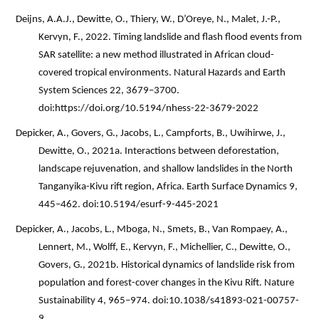
Deijns, A.A.J., Dewitte, O., Thiery, W., D’Oreye, N., Malet, J.-P.,
Kervyn, F., 2022. Timing landslide and flash flood events from
SAR satellite: a new method illustrated in African cloud-
covered tropical environments. Natural Hazards and Earth
System Sciences 22, 3679–3700.
doi:https://doi.org/10.5194/nhess-22-3679-2022
Depicker, A., Govers, G., Jacobs, L., Campforts, B., Uwihirwe, J.,
Dewitte, O., 2021a. Interactions between deforestation,
landscape rejuvenation, and shallow landslides in the North
Tanganyika-Kivu rift region, Africa. Earth Surface Dynamics 9,
445–462. doi:10.5194/esurf-9-445-2021
Depicker, A., Jacobs, L., Mboga, N., Smets, B., Van Rompaey, A.,
Lennert, M., Wolff, E., Kervyn, F., Michellier, C., Dewitte, O.,
Govers, G., 2021b. Historical dynamics of landslide risk from
population and forest-cover changes in the Kivu Rift. Nature
Sustainability 4, 965–974. doi:10.1038/s41893-021-00757-
9