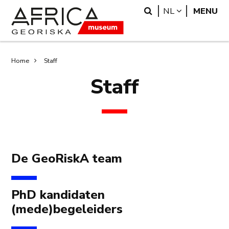
Overslaan
Skip
Search
LANGUAGE
NL
MENU
en
to
naar
search
de
inhoud
Kruimelpad
Home
Staff
gaan
Staff
De GeoRiskA team
PhD kandidaten
(mede)begeleiders