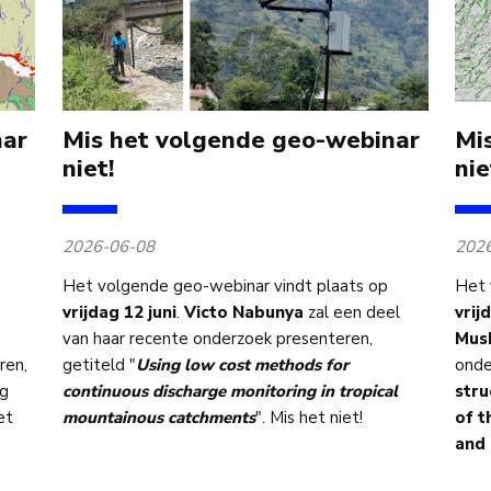
nar
Mis het volgende geo-webinar
Mi
niet!
nie
2026-06-08
202
Het volgende geo-webinar vindt plaats op
Het 
vrijdag 12 juni
.
Victo Nabunya
zal een deel
vrij
van haar recente onderzoek presenteren,
Mus
ren,
getiteld "
Using low cost methods for
onde
ng
continuous discharge monitoring in tropical
stru
et
mountainous catchments
". Mis het niet!
of t
and 