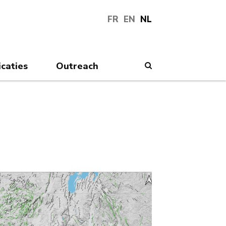
FR
EN
NL
icaties
Outreach
Search