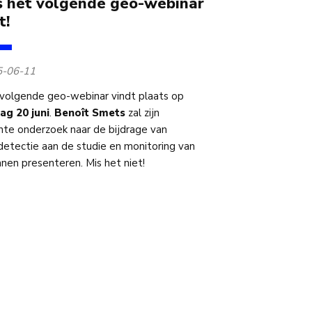
s het volgende geo-webinar
t!
5-06-11
volgende geo-webinar vindt plaats op
dag 20 juni
.
Benoît Smets
zal zijn
nte onderzoek naar de bijdrage van
detectie aan de studie en monitoring van
anen presenteren. Mis het niet!