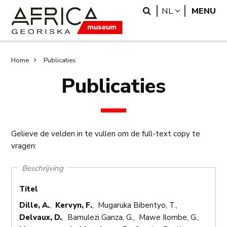
Overslaan
Skip
Search
LANGUAGE
NL
MENU
en
to
naar
search
de
inhoud
Kruimelpad
Home
Publicaties
gaan
Publicaties
Gelieve de velden in te vullen om de full-text copy te
vragen:
Beschrijving
Titel
Dille, A.
,
Kervyn, F.
, Mugaruka Bibentyo, T.,
Delvaux, D.
, Bamulezi Ganza, G., Mawe Ilombe, G.,