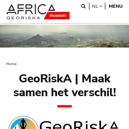
Overslaan
Skip
Search
LANGUAGE
NL
MENU
en
to
naar
search
de
inhoud
gaan
Kruimelpad
Home
GeoRiskA | Maak
samen het verschil!