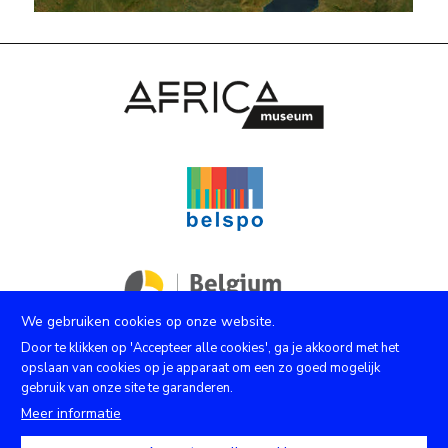
We gebruiken cookies op onze website.
Door te klikken op 'Accepteer alle cookies', ga je akkoord met het
opslaan van cookies op je apparaat om een zo goed mogelijk
gebruik van onze site te garanderen.
Facebook
Instagram
Youtube
X
Meer informatie