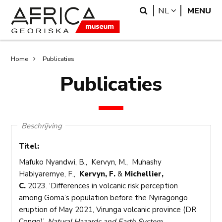
Overslaan
Skip
Search
LANGUAGE
NL
MENU
en
to
naar
search
de
inhoud
Kruimelpad
Home
Publicaties
gaan
Publicaties
Beschrijving
Titel:
Mafuko Nyandwi, B., Kervyn, M., Muhashy
Habiyaremye, F.,
Kervyn, F.
&
Michellier,
C.
2023. ‘Differences in volcanic risk perception
among Goma’s population before the Nyiragongo
eruption of May 2021, Virunga volcanic province (DR
Congo)’.
Natural Hazards and Earth System