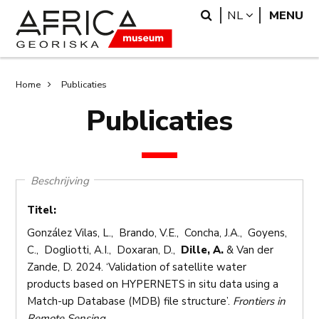
Overslaan
Skip
Search
LANGUAGE
NL
MENU
en
to
naar
search
de
inhoud
Kruimelpad
Home
Publicaties
gaan
Publicaties
Beschrijving
Titel:
González Vilas, L., Brando, V.E., Concha, J.A., Goyens,
C., Dogliotti, A.I., Doxaran, D.,
Dille, A.
& Van der
Zande, D. 2024. ‘Validation of satellite water
products based on HYPERNETS in situ data using a
Match-up Database (MDB) file structure’.
Frontiers in
Remote Sensing
.