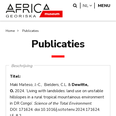
Overslaan
Skip
Search
LANGUAGE
NL
MENU
en
to
naar
search
de
inhoud
Kruimelpad
Home
Publicaties
gaan
Publicaties
Beschrijving
Titel:
Maki Mateso, J.-C., Bielders, C.L. &
Dewitte,
O.
2024. ‘Living with landslides: land use on unstable
hillslopes in a rural tropical mountainous environment
in DR Congo’.
Science of the Total Environment
.
DOI: 171624. doi:10.1016/j.scitotenv.2024.171624.
I.F. 8.2.