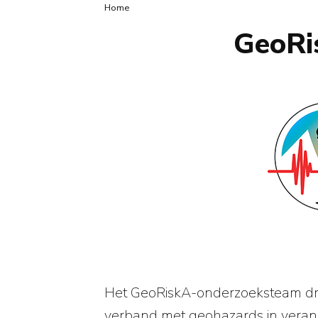
Kruimelpad
Home
GeoRis
Het GeoRiskA-onderzoeksteam draa
verband met geohazards in verand