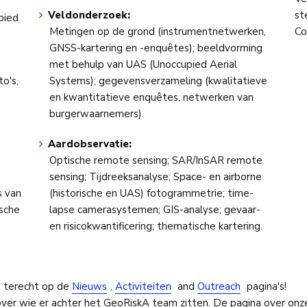
a
Veldonderzoek:
st
bied
Metingen op de grond (instrumentnetwerken,
Co
GNSS-kartering en -enquêtes); beeldvorming
met behulp van UAS (Unoccupied Aerial
o's,
Systems); gegevensverzameling (kwalitatieve
en kwantitatieve enquêtes, netwerken van
burgerwaarnemers).
Aardobservatie:
Optische remote sensing; SAR/InSAR remote
sensing; Tijdreeksanalyse; Space- en airborne
s van
(historische en UAS) fotogrammetrie; time-
ische
lapse camerasystemen; GIS-analyse; gevaar-
en risicokwantificering; thematische kartering.
u terecht op de
Nieuws
,
Activiteiten
and
Outreach
pagina's!
over wie er achter het GeoRiskA team zitten. De pagina over on