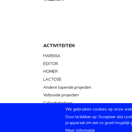
Main
navigation
ACTIVITEITEN
HARISSA
EDITOR
HOMER
LACTOSE
Andere lopende projecten
Voltooide projecten
Collectiebeheer
We gebruiken cookies op onze web
Door te klikken op 'Accepteer alle coo
je apparaat om een zo goed mogelijk g
Meer informatie