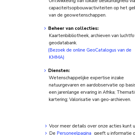
Ontwikkeling van lokale deskundigheid vi
capaciteitsopbouwactiviteiten op het ge
van de geowetenschappen.
Beheer van collecties:
Kaartenbibliotheek, archieven van luchtfot
geodatabank.
(Bezoek de online GeoCatalogus van de
KMMA)
Diensten:
Wetenschappelijke expertise inzake
natuurgevaren en aardobservatie op basi
een jarenlange ervaring in Afrika; Themat
kartering; Valorisatie van geo-archieven.
Voor meer details over onze acties kunt 
De
Personeelpagina
geeft u informatie 