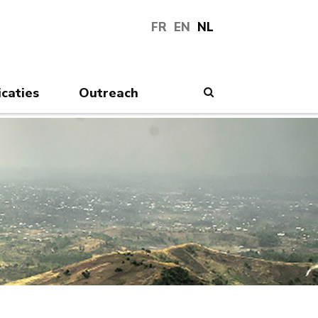
FR
EN
NL
icaties
Outreach
Search