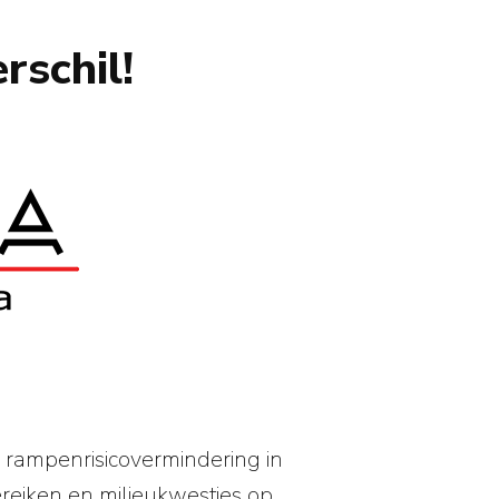
rschil!
 rampenrisicovermindering in
reiken en milieukwesties op