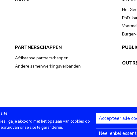
Het Ge
PhD-kan
Voormal
Burger
PARTNERSCHAPPEN
PUBLI
Afrikaanse partnerschappen
OUTR
Andere samenwerkingsverbanden
site.
Accepteer alle co
kies', ga je akkoord met het opslaan van cookies op
ebruik van onze site te garanderen.
Copyright (c) - Royal Museum for Central Africa - 2020
Nee, enkel essent
Privacy-instellingen
|
Legal notices