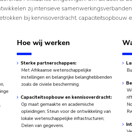
twikkelen zij intensieve samenwerkingsverbanden 
 betrokken bij kennisoverdracht, capaciteitsopbouw e
Hoe wij werken
Wa
Sterke partnerschappen:
La
Met Afrikaanse wetenschappelijke
Bu
instellingen en belangrijke belanghebbenden
Be
en,
zoals de civiele bescherming.
We
linge
Capaciteitsopbouw en kennisoverdracht:
ri
Op maat gemaakte en academische
No
s
opleidingen; Steun voor de ontwikkeling van
Rw
lokale wetenschappelijke infrastructuren;
In
Delen van gegevens.
Ve