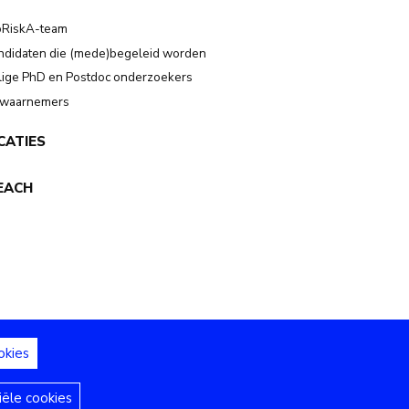
oRiskA-team
didaten die (mede)begeleid worden
ige PhD en Postdoc onderzoekers
-waarnemers
CATIES
EACH
okies
iële cookies