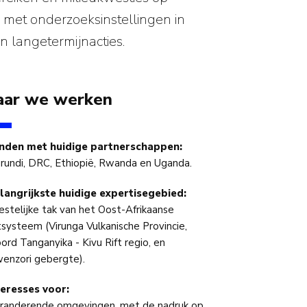
met onderzoeksinstellingen in
n langetermijnacties.
ar we werken
nden met huidige partnerschappen:
rundi, DRC, Ethiopië, Rwanda en Uganda.
langrijkste huidige expertisegebied:
stelijke tak van het Oost-Afrikaanse
ftsysteem (Virunga Vulkanische Provincie,
ord Tanganyika - Kivu Rift regio, en
enzori gebergte).
teresses voor:
randerende omgevingen, met de nadruk op