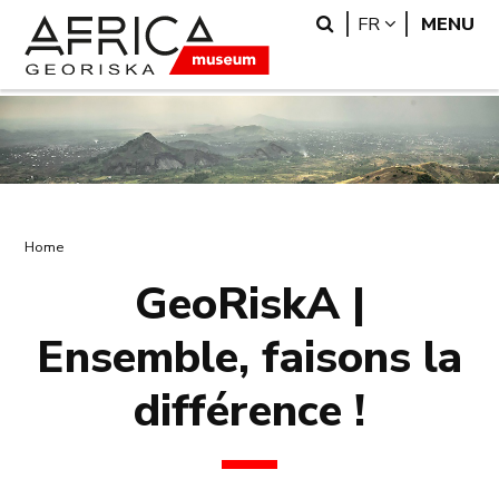
Skip
Skip
Search
LANGUAGE
FR
MENU
to
to
main
search
content
Breadcrumb
Home
GeoRiskA |
Ensemble, faisons la
différence !