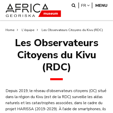
Skip
Skip
Search
LANGUAGE
FR
MENU
to
to
main
search
content
Breadcrumb
Home
L'équipe
Les Observateurs Citoyens du Kivu (RDC)
Les Observateurs
Citoyens du Kivu
(RDC)
Depuis 2019, le réseau d'observateurs citoyens (OC) situé
dans la région du Kivu (est de la RDC) surveille les aléas
naturels et les catastrophes associées, dans le cadre du
projet HARISSA (2019-2029). À l'aide de smartphones, ils