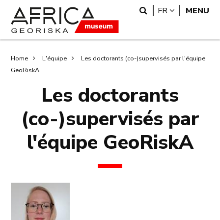
Skip
Skip
Search
LANGUAGE
FR
MENU
to
to
main
search
content
Breadcrumb
Home
L'équipe
Les doctorants (co-)supervisés par l'équipe
GeoRiskA
Les doctorants
(co-)supervisés par
l'équipe GeoRiskA