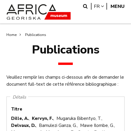
Skip
Skip
Search
LANGUAGE
FR
MENU
to
to
main
search
content
Breadcrumb
Home
Publications
Publications
Veuillez remplir les champs ci-dessous afin de demander le
document full-text de cette référence bibliographique :
Détails
Titre
Dille, A.
,
Kervyn, F.
, Mugaruka Bibentyo, T.,
Delvaux, D.
, Bamulezi Ganza, G., Mawe Ilombe, G.,