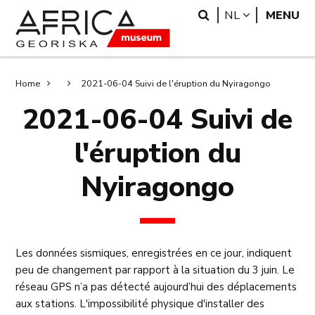
Overslaan
Skip
Search
LANGUAGE
NL
MENU
en
to
naar
search
de
inhoud
Kruimelpad
Home
2021-06-04 Suivi de l'éruption du Nyiragongo
gaan
2021-06-04 Suivi de
l'éruption du
Nyiragongo
Les données sismiques, enregistrées en ce jour, indiquent
peu de changement par rapport à la situation du 3 juin. Le
réseau GPS n’a pas détecté aujourd’hui des déplacements
aux stations. L'impossibilité physique d'installer des