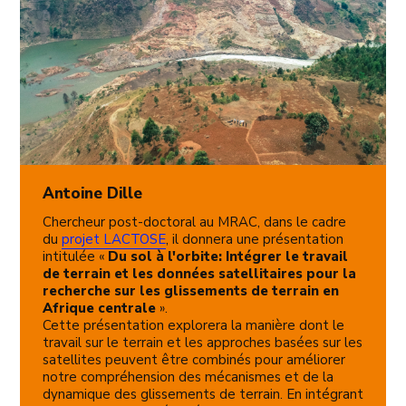
Antoine Dille
Chercheur post-doctoral au MRAC, dans le cadre
du
projet LACTOSE
, il donnera une présentation
intitulée «
Du sol à l'orbite: Intégrer le travail
de terrain et les données satellitaires pour la
recherche sur les glissements de terrain en
Afrique centrale
».
Cette présentation explorera la manière dont le
travail sur le terrain et les approches basées sur les
satellites peuvent être combinés pour améliorer
notre compréhension des mécanismes et de la
dynamique des glissements de terrain. En intégrant