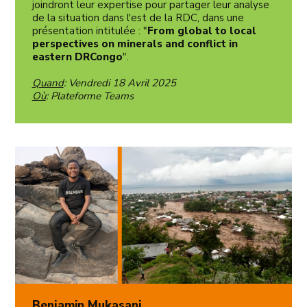
joindront leur expertise pour partager leur analyse
de la situation dans l'est de la RDC, dans une
présentation intitulée : "
From global to local
perspectives on minerals and conflict in
eastern DRCongo
".
Quand
: Vendredi 18 Avril 2025
Où
: Plateforme Teams
Benjamin Mukasani