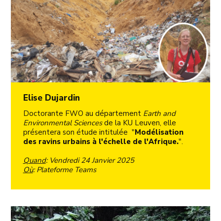
Elise Dujardin
Doctorante FWO au département
Earth and
Environmental Sciences
de la KU Leuven, elle
présentera son étude intitulée "
Modélisation
des ravins urbains à l'échelle de l'Afrique.
".
Quand
: Vendredi 24 Janvier 2025
Où
: Plateforme Teams