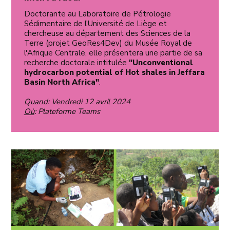
Doctorante au Laboratoire de Pétrologie
Sédimentaire de l'Université de Liège et
chercheuse au département des Sciences de la
Terre (projet GeoRes4Dev) du Musée Royal de
l'Afrique Centrale, elle présentera une partie de sa
recherche doctorale intitulée
"Unconventional
hydrocarbon potential of Hot shales in Jeffara
Basin North Africa"
.
Quand
: Vendredi 12 avril 2024
Où
: Plateforme Teams