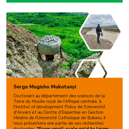
Serge Mugisho Mukotanyi
Doctorant au département des sciences de la
Terre du Musée royal de l'Afrique centrale, à
l'Institut of development Policy de l'Université
d'Anvers et au Centre d’Expertise en Gestion
Minière de l'Université Catholique de Bukavu, il
nous présentera une partie de ses recherches
doctorales:
"From small-scale gold to large-