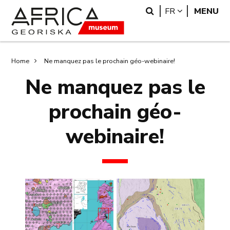
Skip
Skip
Search
LANGUAGE
FR
MENU
to
to
main
search
content
Breadcrumb
Home
Ne manquez pas le prochain géo-webinaire!
Ne manquez pas le
prochain géo-
webinaire!