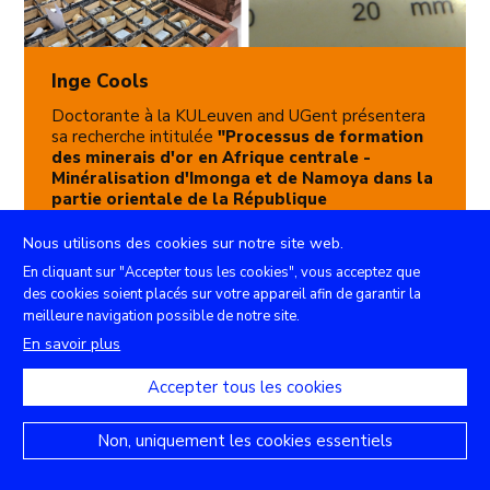
Inge Cools
Doctorante à la KULeuven and UGent présentera
sa recherche intitulée
"Processus de formation
des minerais d'or en Afrique centrale -
Minéralisation d'Imonga et de Namoya dans la
partie orientale de la République
démocratique du Congo"
.
Nous utilisons des cookies sur notre site web.
Quand
: Vendredi 10 Mars 2023
En cliquant sur "Accepter tous les cookies", vous acceptez que
Où
: Plateforme Zoom en ligne
des cookies soient placés sur votre appareil afin de garantir la
meilleure navigation possible de notre site.
En savoir plus
Accepter tous les cookies
Non, uniquement les cookies essentiels