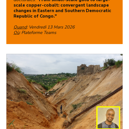
scale copper-cobalt: convergent landscape
changes in Eastern and Southern Democratic
Republic of Congo."
Quand
: Vendredi 13 Mars 2026
Où
: Plateforme Teams