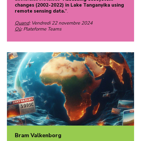
changes (2002-2022) in Lake Tanganyika using
remote sensing data.
".
Quand
: Vendredi 22 novembre 2024
Où
: Plateforme Teams
Bram Valkenborg