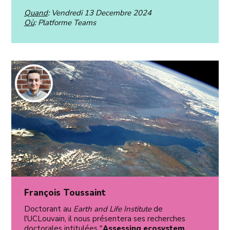
Quand
: Vendredi 13 Decembre 2024
Où
: Platforme Teams
François Toussaint
Doctorant au
Earth and Life Institute
de
l'UCLouvain, il nous présentera ses recherches
doctorales intitulées "
Assessing ecosystem