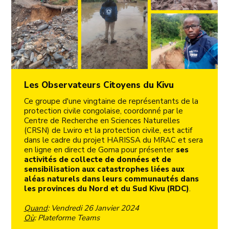
Les Observateurs Citoyens du Kivu
Ce groupe d'une vingtaine de représentants de la
protection civile congolaise, coordonné par le
Centre de Recherche en Sciences Naturelles
(CRSN) de Lwiro et la protection civile, est actif
dans le cadre du projet HARISSA du MRAC et sera
en ligne en direct de Goma pour présenter
ses
activités de collecte de données et de
sensibilisation aux catastrophes liées aux
aléas naturels dans leurs communautés dans
les provinces du Nord et du Sud Kivu (RDC)
.
Quand
: Vendredi 26 Janvier 2024
Où
: Plateforme Teams