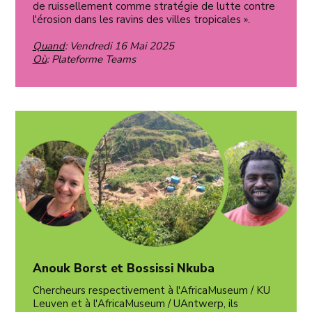
de ruissellement comme stratégie de lutte contre
l'érosion dans les ravins des villes tropicales ».
Quand
: Vendredi 16 Mai 2025
Où
: Plateforme Teams
Anouk Borst et Bossissi Nkuba
Chercheurs respectivement à l'AfricaMuseum / KU
Leuven et à l'AfricaMuseum / UAntwerp, ils