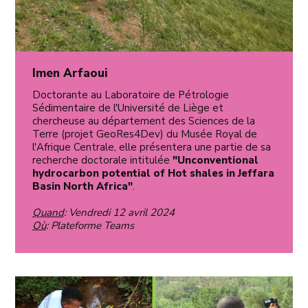
Imen Arfaoui
Doctorante au Laboratoire de Pétrologie
Sédimentaire de l'Université de Liège et
chercheuse au département des Sciences de la
Terre (projet GeoRes4Dev) du Musée Royal de
l'Afrique Centrale, elle présentera une partie de sa
recherche doctorale intitulée
"Unconventional
hydrocarbon potential of Hot shales in Jeffara
Basin North Africa"
.
Quand
: Vendredi 12 avril 2024
Où
: Plateforme Teams