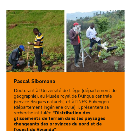
Pascal Sibomana
Doctorant à l’Université de Liège (département de
géographie), au Musée royal de l’Afrique centrale
(service Risques naturels) et à l’INES-Ruhengeri
(département Ingénierie civile), il présentera sa
recherche intitulée
"Distribution des
glissements de terrain dans les paysages
changeants des provinces du nord et de
l’ouest du Rwanda”
.