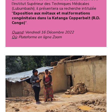
l'Institut Supérieur des Techniques Médicales
(Lubumbashi), il présentera sa recherche intitulée
"
Exposition aux métaux et malformations
congénitales dans la Katanga Copperbelt (R.D.
Congo)
".
Quand
: Vendredi 16 Décembre 2022
Où
: Plateforme en ligne Zoom