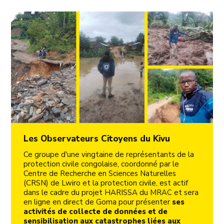
Les Observateurs Citoyens du Kivu
Ce groupe d'une vingtaine de représentants de la
protection civile congolaise, coordonné par le
Centre de Recherche en Sciences Naturelles
(CRSN) de Lwiro et la protection civile, est actif
dans le cadre du projet HARISSA du MRAC et sera
en ligne en direct de Goma pour présenter
ses
activités de collecte de données et de
sensibilisation aux catastrophes liées aux