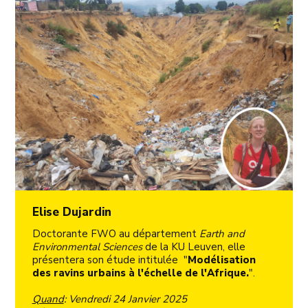
Elise Dujardin
Doctorante FWO au département
Earth and
Environmental Sciences
de la KU Leuven, elle
présentera son étude intitulée "
Modélisation
des ravins urbains à l'échelle de l'Afrique.
".
Quand
: Vendredi 24 Janvier 2025