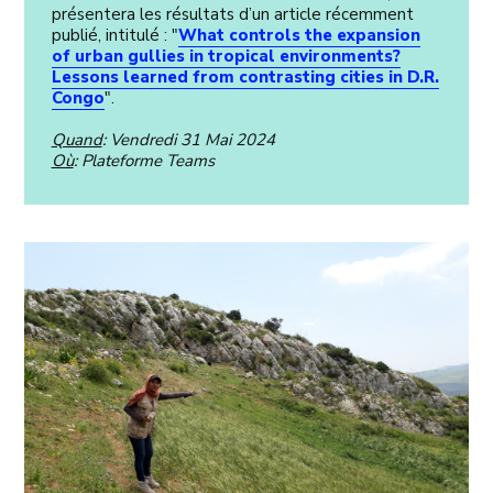
présentera les résultats d’un article récemment
publié, intitulé : "
What controls the expansion
of urban gullies in tropical environments?
Lessons learned from contrasting cities in D.R.
Congo
".
Quand
: Vendredi 31 Mai 2024
Où
: Plateforme Teams