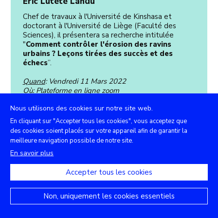
Eric Lutete Landu
Chef de travaux à l'Université de Kinshasa et
doctorant à l'Université de Liège (Faculté des
Sciences), il présentera sa recherche intitulée
"
Comment contrôler l'érosion des ravins
urbains ? Leçons tirées des succès et des
échecs
”.
Quand
: Vendredi 11 Mars 2022
Où
: Plateforme en ligne zoom
Nous utilisons des cookies sur notre site web.
En cliquant sur "Accepter tous les cookies", vous acceptez que
des cookies soient placés sur votre appareil afin de garantir la
meilleure navigation possible de notre site.
En savoir plus
Accepter tous les cookies
Non, uniquement les cookies essentiels