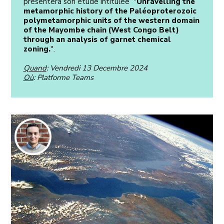
présentera son étude intitulée "
Unravelling the
metamorphic history of the Paléoproterozoic
polymetamorphic units of the western domain
of the Mayombe chain (West Congo Belt)
through an analysis of garnet chemical
zoning.
".
Quand
: Vendredi 13 Decembre 2024
Où
: Platforme Teams