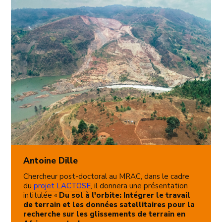
Antoine Dille
Chercheur post-doctoral au MRAC, dans le cadre
du
projet LACTOSE
, il donnera une présentation
intitulée «
Du sol à l'orbite: Intégrer le travail
de terrain et les données satellitaires pour la
recherche sur les glissements de terrain en