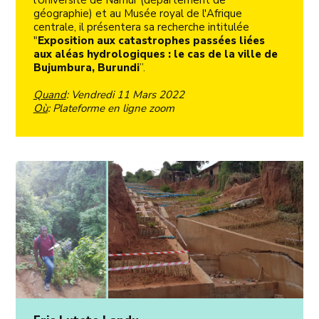
l'Université de Namur (département de
géographie) et au Musée royal de l'Afrique
centrale, il présentera sa recherche intitulée
"
Exposition aux catastrophes passées liées
aux aléas hydrologiques : le cas de la ville de
Bujumbura, Burundi
”.
Quand
: Vendredi 11 Mars 2022
Où
: Plateforme en ligne zoom