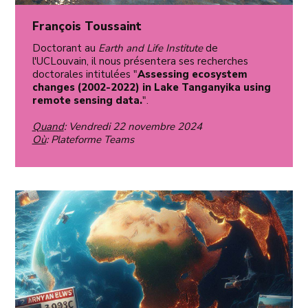
François Toussaint
Doctorant au
Earth and Life Institute
de
l'UCLouvain, il nous présentera ses recherches
doctorales intitulées "
Assessing ecosystem
changes (2002-2022) in Lake Tanganyika using
remote sensing data.
".
Quand
: Vendredi 22 novembre 2024
Où
: Plateforme Teams