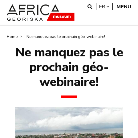
Skip
Skip
Search
LANGUAGE
FR
MENU
to
to
main
search
content
Breadcrumb
Home
Ne manquez pas le prochain géo-webinaire!
Ne manquez pas le
prochain géo-
webinaire!