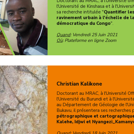
Doctorant au MRAC, à l'Université offi
l'Université de Kinshasa et à l'Univers
sa recherche intitulée "
Quantifier le
ravinement urbain à l'échelle de 
démocratique du Congo
".
Quand
: Vendredi 25 Juin 2021
Où
: Plateforme en ligne Zoom
Christian Kalikone
Doctorant au MRAC, à l'Université Off
l'Université du Burundi et à l'Universi
au Département de Géologie de l'Unive
Bukavu, il présentera ses recherches p
pétrographique et cartographique
Kalehe, Idjwi et Nyangezi_Kamanyo
Quand
: Vendredi 18 Juin 2021