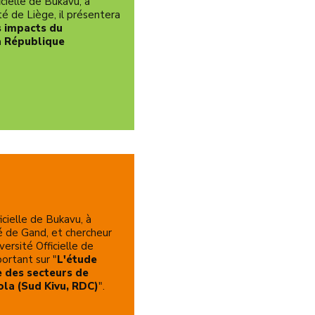
cielle de Bukavu, à
ité de Liège, il présentera
s impacts du
la République
icielle de Bukavu, à
té de Gand, et chercheur
rsité Officielle de
ortant sur "
L'étude
 des secteurs de
la (Sud Kivu, RDC)
".