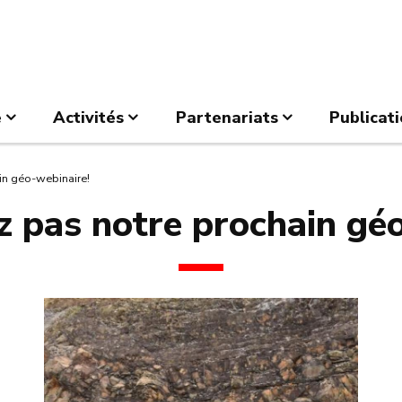
e
Activités
Partenariats
Publicat
in géo-webinaire!
 pas notre prochain géo