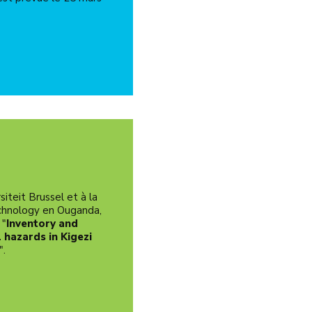
iteit Brussel et à la
echnology en Ouganda,
 "
Inventory and
 hazards in Kigezi
".