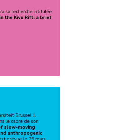
ra sa recherche intitulée
 the Kivu Rift: a brief
siteit Brussel, il
ns le cadre de son
of slow-moving
 and anthropogenic
 est prévue le 25 mars