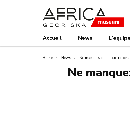
Skip
Skip
to
to
main
search
content
Accueil
News
L'équip
Breadcrumb
Home
News
Ne manquez pas notre procha
Ne manquez