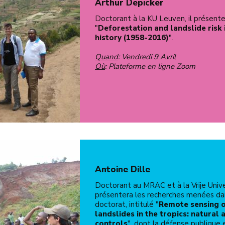
Arthur Depicker
Doctorant à la KU Leuven, il présente
"
Deforestation and landslide risk in
history (1958-2016)
".
Quand
: Vendredi 9 Avril
Où
: Plateforme en ligne Zoom
Antoine Dille
Doctorant au MRAC et à la Vrije Univer
présentera les recherches menées da
doctorat, intitulé "
Remote sensing 
landslides in the tropics: natural
controls
", dont la défense publique