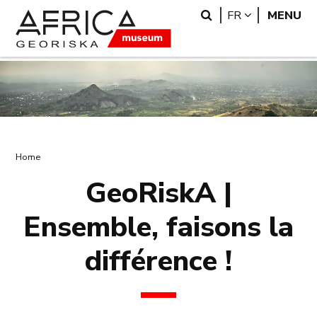
Skip
Skip
Search
LANGUAGE
FR
MENU
to
to
main
search
content
Breadcrumb
Home
GeoRiskA |
Ensemble, faisons la
différence !