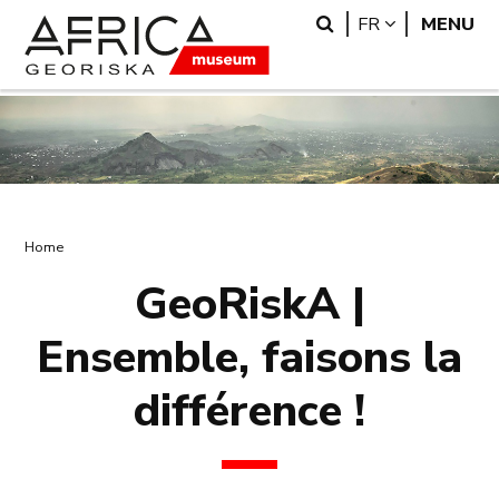
Skip
Skip
Search
LANGUAGE
FR
MENU
to
to
main
search
content
Breadcrumb
Home
GeoRiskA |
Ensemble, faisons la
différence !