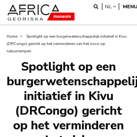
Overslaan
Skip
Search
LANGUA
NL
MEN
en
to
naar
search
de
inhoud
Kruimelpad
Home
Spotlight op een burgerwetenschappelijk initiatief in Kivu
gaan
(DRCongo) gericht op het verminderen van het risico op
natuurrampen
Spotlight op een
burgerwetenschappeli
initiatief in Kivu
(DRCongo) gericht
op het verminderen