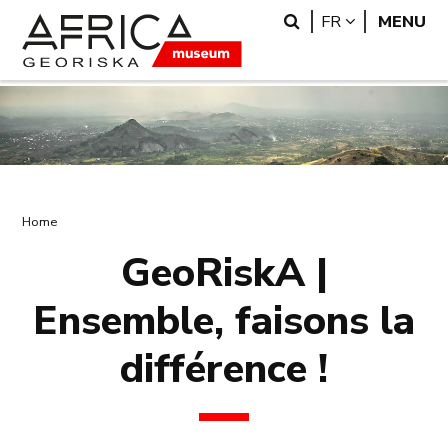
Skip
Skip
Search
LANGUAGE
FR
MENU
to
to
main
search
content
Breadcrumb
Home
GeoRiskA |
Ensemble, faisons la
différence !