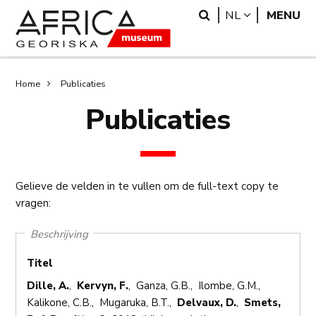
Overslaan
Skip
Search
LANGUAGE
NL
MENU
en
to
naar
search
de
inhoud
Kruimelpad
Home
Publicaties
gaan
Publicaties
Gelieve de velden in te vullen om de full-text copy te
vragen:
Beschrijving
Titel
Dille, A.
,
Kervyn, F.
, Ganza, G.B., Ilombe, G.M.,
Kalikone, C.B., Mugaruka, B.T.,
Delvaux, D.
,
Smets,